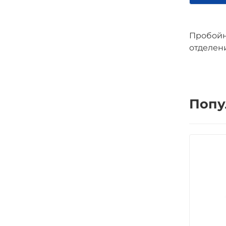
Пробойн
отделени
Попу