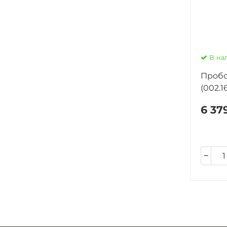
В на
Пробо
(002.1
6 37