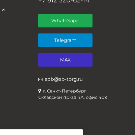
+7 812 320-62-14
 и
WhatsSapp
Telegram
MAX
spb@sp-torg.ru
г. Санкт-Петербург
Складской пр-зд 4А, офис 409