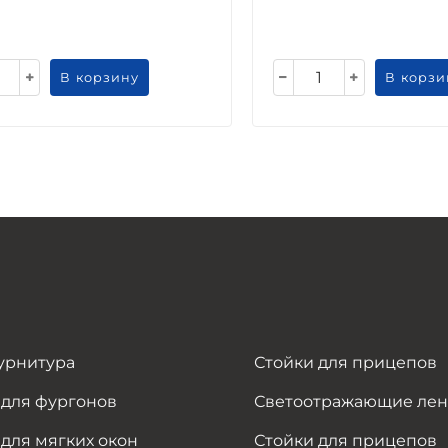
В корзину
В корзи
урнитура
Стойки для прицепов
 для фургонов
Светоотражающие ле
для мягких окон
Стойки для прицепов