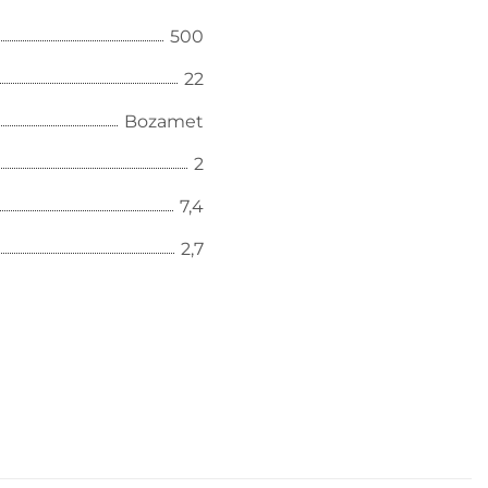
500
22
Bozamet
2
7,4
2,7