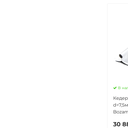
В на
Кедер
d=7,5м
Bozame
30 8