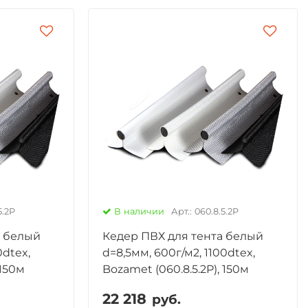
5.2P
В наличии
Арт.: 060.8.5.2P
а белый
Кедер ПВХ для тента белый
0dtex,
d=8,5мм, 600г/м2, 1100dtex,
 150м
Bozamet (060.8.5.2P), 150м
22 218
руб.