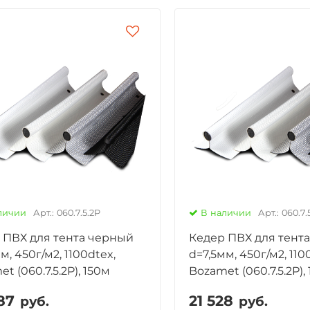
личии
Арт.: 060.7.5.2P
В наличии
Арт.: 060.7.
 ПВХ для тента черный
Кедер ПВХ для тент
м, 450г/м2, 1100dtex,
d=7,5мм, 450г/м2, 110
t (060.7.5.2P), 150м
Bozamet (060.7.5.2P),
87
21 528
руб.
руб.